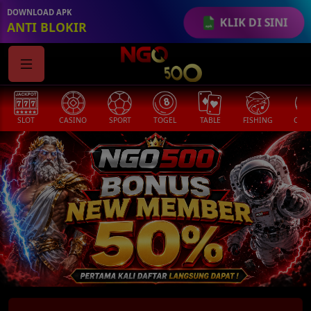
DOWNLOAD APK
KLIK DI SINI
ANTI BLOKIR
SLOT
CASINO
SPORT
TOGEL
TABLE
FISHING
COCK