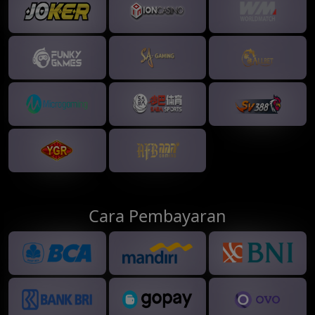
Cara Pembayaran