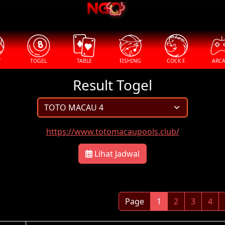
T
TOGEL
TABLE
FISHING
COCK F.
ARC
Result Togel
https://www.totomacaupools.club/
Lihat Jadwal
Page
1
2
3
4