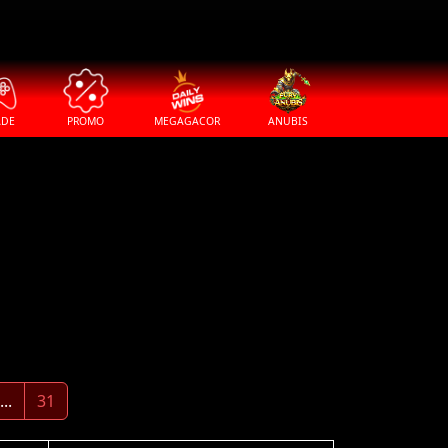
ADE
PROMO
MEGAGACOR
ANUBIS
...
31